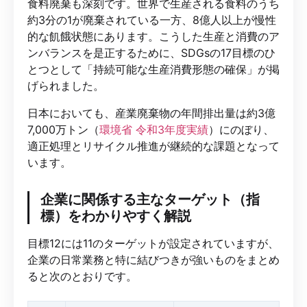
食料廃棄も深刻です。世界で生産される食料のうち
約3分の1が廃棄されている一方、8億人以上が慢性
的な飢餓状態にあります。こうした生産と消費のア
ンバランスを是正するために、SDGsの17目標のひ
とつとして「持続可能な生産消費形態の確保」が掲
げられました。
日本においても、産業廃棄物の年間排出量は約3億
7,000万トン（
環境省 令和3年度実績
）にのぼり、
適正処理とリサイクル推進が継続的な課題となって
います。
企業に関係する主なターゲット（指
標）をわかりやすく解説
目標12には11のターゲットが設定されていますが、
企業の日常業務と特に結びつきが強いものをまとめ
ると次のとおりです。