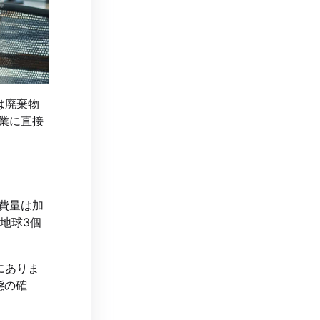
は廃棄物
業に直接
費量は加
地球3個
にありま
態の確