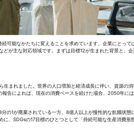
を持続可能なかたちに変えることを求めています。企業にとって
などが主な対応領域です。まずは目標12が生まれた背景と、企
から生まれました。世界の人口増加と経済成長に伴い、資源の消
の報告によれば、現在の消費ペースを続けた場合、2050年には
3分の1が廃棄されている一方、8億人以上が慢性的な飢餓状態
に、SDGsの17目標のひとつとして「持続可能な生産消費形