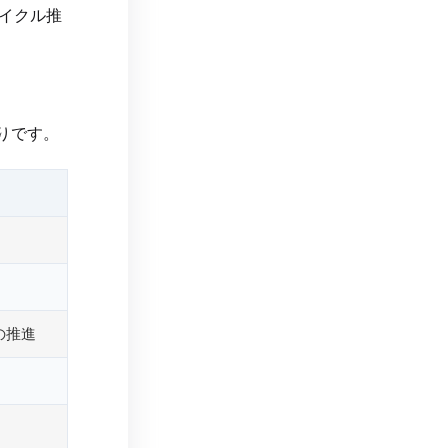
イクル推
りです。
の推進