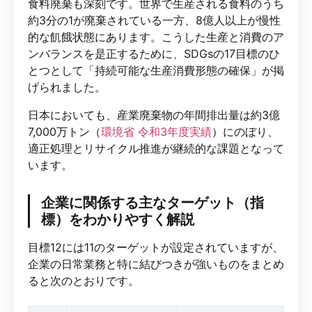
食料廃棄も深刻です。世界で生産される食料のうち
約3分の1が廃棄されている一方、8億人以上が慢性
的な飢餓状態にあります。こうした生産と消費のア
ンバランスを是正するために、SDGsの17目標のひ
とつとして「持続可能な生産消費形態の確保」が掲
げられました。
日本においても、産業廃棄物の年間排出量は約3億
7,000万トン（
環境省 令和3年度実績
）にのぼり、
適正処理とリサイクル推進が継続的な課題となって
います。
企業に関係する主なターゲット（指
標）をわかりやすく解説
目標12には11のターゲットが設定されていますが、
企業の日常業務と特に結びつきが強いものをまとめ
ると次のとおりです。